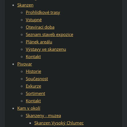
Skanzen
Prohlídkové trasy
Vstupné
Otevírací doba
Seznam staveb expozice
Plánek areálu
Výstavy ve skanzenu
Kontakt
Pivovar
Historie
Současnost
Exkurze
Sortiment
Kontakt
Kam v okolí
Skanzeny - muzea
Skanzen Vysoký Chlumec