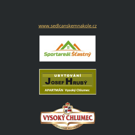
www.sedlcanskemnakole.cz