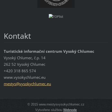
Kontakt
Turistické informační centrum Vysoký Chlumec
Vysoký Chlumec, č.p. 14
262 52 Vysoký Chlumec
+420 318 865 574
www.vysokychlumec.eu
mestys@v
ysokychl
umec.eu
© 2015 www.mestysvysokychlumec.cz
Vytvořeno službou
Webnode