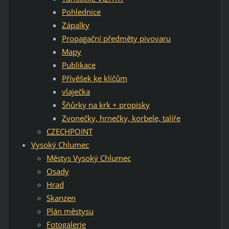
Pohlednice
Zápalky
Propagační předměty pivovaru
Mapy
Publikace
Přívěšek ke klíčům
vlaječka
Šňůrky na krk + propisky
Zvonečky, hrnečky, korbele, talíře
CZECHPOINT
Vysoký Chlumec
Městys Vysoký Chlumec
Osady
Hrad
Skanzen
Plán městysu
Fotogalerie