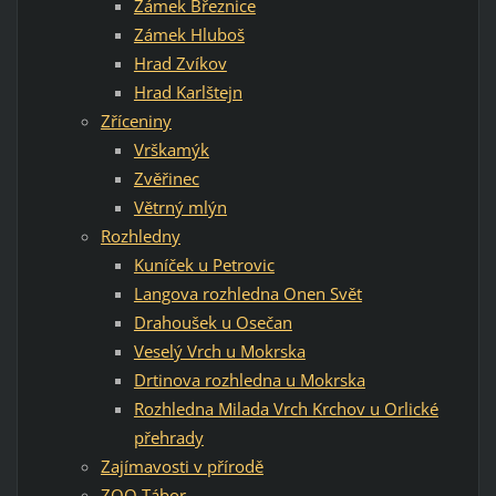
Zámek Březnice
Zámek Hluboš
Hrad Zvíkov
Hrad Karlštejn
Zříceniny
Vrškamýk
Zvěřinec
Větrný mlýn
Rozhledny
Kuníček u Petrovic
Langova rozhledna Onen Svět
Drahoušek u Osečan
Veselý Vrch u Mokrska
Drtinova rozhledna u Mokrska
Rozhledna Milada Vrch Krchov u Orlické
přehrady
Zajímavosti v přírodě
ZOO Tábor