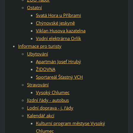
Ostatní
Svatá Hora u Příbrami
Chýnovské jeskyně
Viklan Husova kazatelna
Vodní elektrárna Orlík
Informace pro turisty
Ubytování
Apartmán Josef Hrubý
ŽIDOVNA
Sportareál Šťastný VCH
Stravování
Vysoký Chlumec
Jízdní řády - autobus
Lodní doprava - j. řády
Kalendář akcí
Kulturní program městyse Vysoký
Chlumec