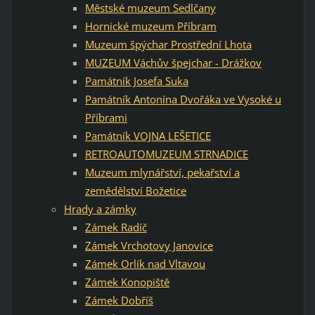
Městské muzeum Sedlčany
Hornické muzeum Příbram
Muzeum špýchar Prostřední Lhota
MUZEUM Váchův špejchar - Drážkov
Památník Josefa Suka
Památník Antonína Dvořáka ve Vysoké u
Příbrami
Památník VOJNA LEŠETICE
RETROAUTOMUZEUM STRNADICE
Muzeum mlynářství, pekařství a
zemědělství Božetice
Hrady a zámky
Zámek Radíč
Zámek Vrchotovy Janovice
Zámek Orlík nad Vltavou
Zámek Konopiště
Zámek Dobříš