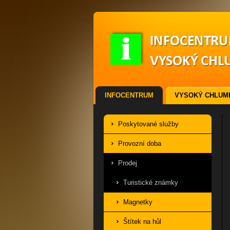
INFOCENTRUM
VYSOKÝ CHLUM
ODKAZY
VSTUPENKY
Poskytované služby
Provozní doba
Prodej
Turistické známky
Magnetky
Štítek na hůl