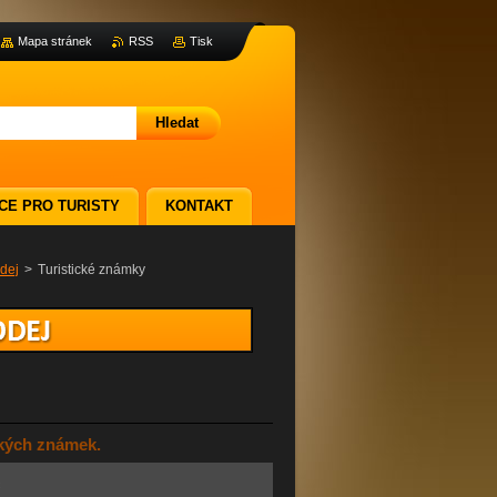
Mapa stránek
RSS
Tisk
CE PRO TURISTY
KONTAKT
dej
>
Turistické známky
ckých známek.
c