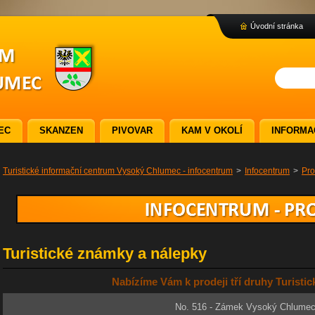
Úvodní stránka
EC
SKANZEN
PIVOVAR
KAM V OKOLÍ
INFORMA
Turistické informační centrum Vysoký Chlumec - infocentrum
>
Infocentrum
>
Pro
Turistické známky a nálepky
Nabízíme Vám k prodeji tří druhy Turisti
No. 516 - Zámek Vysoký Chlume