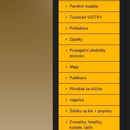
Pamětní madaile
Turistické VIZITKY
Pohlednice
Zápalky
Propagační předměty
pivovaru
Mapy
Publikace
Přívěšek ke klíčům
vlaječka
Šňůrky na krk + propisky
Zvonečky, hrnečky,
korbele, talíře