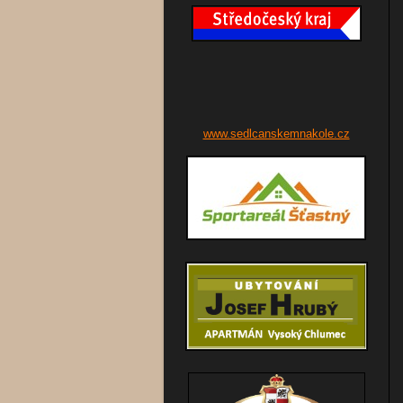
www.sedlcanskemnakole.cz