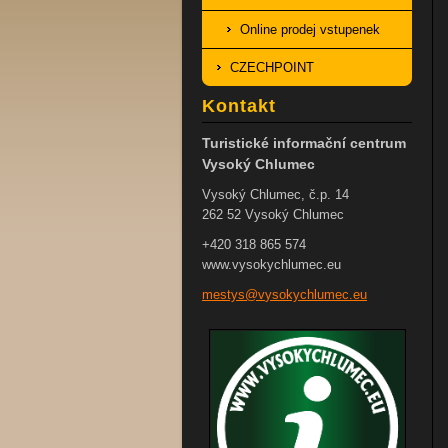
Online prodej vstupenek
CZECHPOINT
Kontakt
Turistické informační centrum
Vysoký Chlumec
Vysoký Chlumec, č.p. 14
262 52 Vysoký Chlumec
+420 318 865 574
www.vysokychlumec.eu
mestys@v
ysokychl
umec.eu