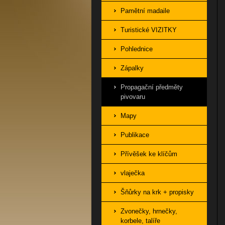
Pamětní madaile
Turistické VIZITKY
Pohlednice
Zápalky
Propagační předměty
pivovaru
Mapy
Publikace
Přívěšek ke klíčům
vlaječka
Šňůrky na krk + propisky
Zvonečky, hrnečky,
korbele, talíře