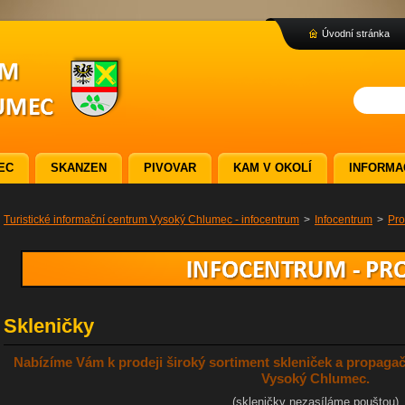
Úvodní stránka
EC
SKANZEN
PIVOVAR
KAM V OKOLÍ
INFORMA
Turistické informační centrum Vysoký Chlumec - infocentrum
>
Infocentrum
>
Pro
Skleničky
Nabízíme Vám k prodeji široký sortiment skleniček a propag
Vysoký Chlumec.
(skleničky nezasíláme pouštou)