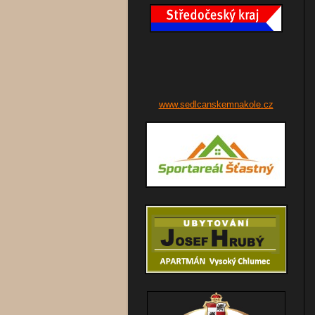
www.sedlcanskemnakole.cz