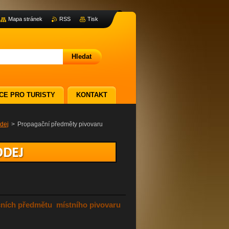
Mapa stránek
RSS
Tisk
CE PRO TURISTY
KONTAKT
dej
>
Propagační předměty pivovaru
ačních předmětu místního pivovaru