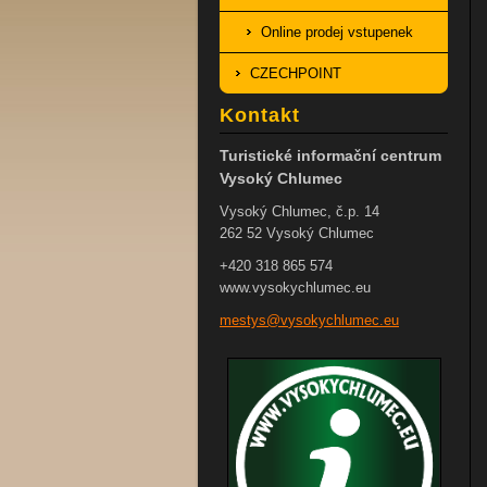
Online prodej vstupenek
CZECHPOINT
Kontakt
Turistické informační centrum
Vysoký Chlumec
Vysoký Chlumec, č.p. 14
262 52 Vysoký Chlumec
+420 318 865 574
www.vysokychlumec.eu
mestys@v
ysokychl
umec.eu