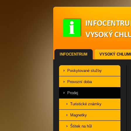
INFOCENTRUM
VYSOKÝ CHLUM
ODKAZY
VSTUPENKY
Poskytované služby
Provozní doba
Prodej
Turistické známky
Magnetky
Štítek na hůl