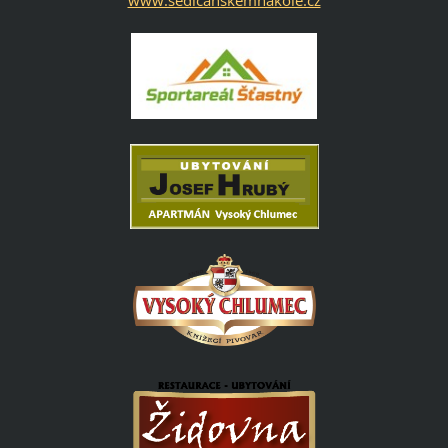
www.sedlcanskemnakole.cz