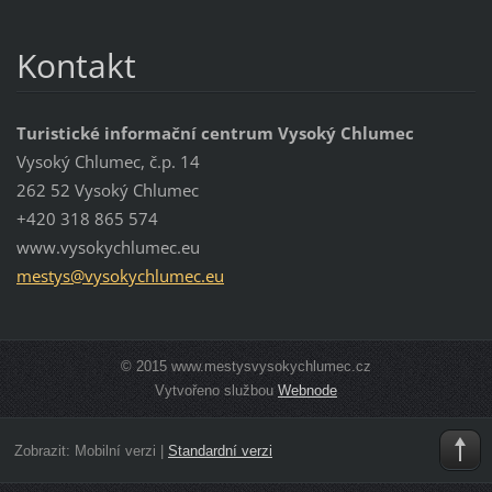
Kontakt
Turistické informační centrum Vysoký Chlumec
Vysoký Chlumec, č.p. 14
262 52 Vysoký Chlumec
+420 318 865 574
www.vysokychlumec.eu
mestys@v
ysokychl
umec.eu
© 2015 www.mestysvysokychlumec.cz
Vytvořeno službou
Webnode
Zobrazit:
Mobilní verzi
|
Standardní verzi