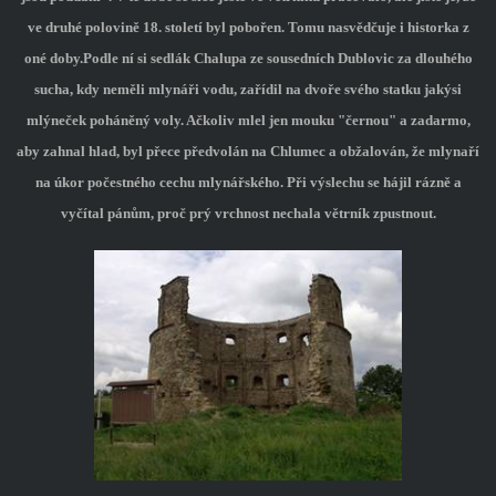
ve druhé polovině 18. století byl pobořen. Tomu nasvědčuje i historka z
oné doby.Podle ní si sedlák Chalupa ze sousedních Dublovic za dlouhého
sucha, kdy neměli mlynáři vodu, zařídil na dvoře svého statku jakýsi
mlýneček poháněný voly. Ačkoliv mlel jen mouku "černou" a zadarmo,
aby zahnal hlad, byl přece předvolán na Chlumec a obžalován, že mlynaří
na úkor počestného cechu mlynářského. Při výslechu se hájil rázně a
vyčítal pánům, proč prý vrchnost nechala větrník zpustnout.