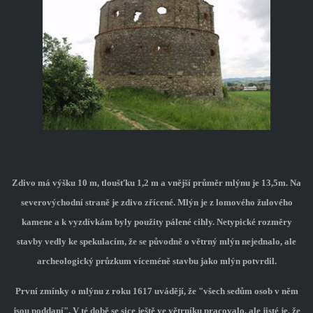
Zdivo má výšku
10 m
, tloušťku
1,2 m
a vnější průměr mlýnu je 13,5m. Na
severovýchodní straně je zdivo zřícené. Mlýn je z lomového žulového
kamene a k vyzdívkám byly použity pálené cihly. Netypické rozměry
stavby vedly ke spekulacím, že se původně o větrný mlýn nejednalo, ale
archeologický průzkum víceméně stavbu jako mlýn potvrdil.
První zmínky o mlýnu z roku 1617 uvádějí, že "všech sedům osob v něm
jsou poddaní". V té době se sice ještě ve větrníku pracovalo, ale jisté je, že