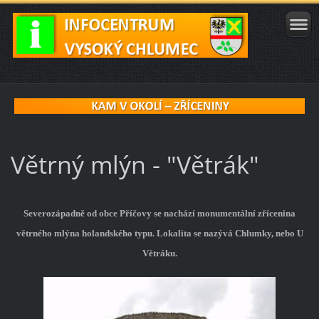
Větrný mlýn - "Větrák"
Severozápadně od obce Příčovy se nachází monumentální zřícenina
větrného mlýna holandského typu. Lokalita se nazývá Chlumky, nebo U
Větráku.