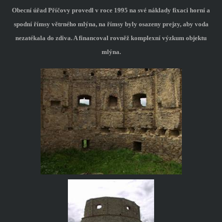
Obecní úřad Příčovy provedl v roce 1995 na své náklady fixaci horní a
spodní římsy větrného mlýna, na římsy byly osazeny prejzy, aby voda
nezatékala do zdiva. A financoval rovněž komplexní výzkum objektu
mlýna.