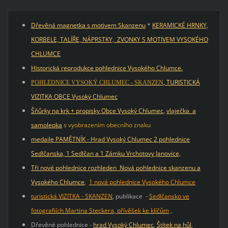
Dřevěná magnetka s motivem Skanzenu
*
KERAMICKÉ HRNKY,
KORBELE, TALÍŘE, NÁPRSTKY, ZVONKY S MOTIVEM VYSOKÉHO
CHLUMCE
Historická reprodukce pohlednice Vysokého Chlumce.
, TURISTICKÁ
POHLEDNICE VYSOKÝ CHLUMEC - SKANZEN
VIZITKA OBCE Vysoký Chlumec
Šňůrky na krk + propisky Obce Vysoký Chlumec
,
vlaječka a
samolepka
s vyobrazením obecního znaku
medaile PAMĚTNÍK - Hrad Vysoký Chlumec
2 pohlednice
Sedlčanska, 1 Sedlčan a 1 Zámku Vrchotovy Janovice,
Tři nové pohlednice rozhleden
Nová pohlednice skanzenu a
Vysokého Chlumce
,
1 nová pohlednice Vysokého Chlumce
turistická VIZITKA - SKANZEN
, publikace -
Sedlčansko ve
fotografiích Martina Steckera
,
přívěšek ke klíčům
,
Dřevěné pohlednice -
hrad Vysoký Chlumec
,
Štítek na hůl
,