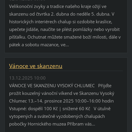
Velikonoční zvyky a tradice našeho kraje ožijí ve
skanzenu od čtvrtka 2. dubna do neděle 5. dubna. V
historických interiérech chalup si ozdobíte kraslice,
upečete jidáše, naučíte se plést pomlázky nebo vyrobit
píšťalku. Ochutnat můžete smažené boží milosti, dále v
pátek a sobotu mazance, ve...
Vánoce ve skanzenu
13.12.2025 10:00
VÁNOCE VE SKANZENU VYSOKÝ CHLUMEC Přijďte
prožít kouzelný vánoční víkend ve Skanzenu Vysoký
Chlumec 13.–14. prosince 2025 10:00–16:00 hodin
Vstupné: dospělí 100 Kč | snížené 60 Kč V útulně
vytopených a svátečně vyzdobených chalupách
pobočky Hornického muzea Příbram vás...