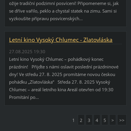
ožije tradiční podzimní posvícení! Připomeneme si, jak
se dříve vařilo, peklo a chystal statek na zimu. Sami si
vyzkoušíte přípravu posvícenských...
Letní kino Vysoký Chlumec - Zlatovláska
27.08.2025 19:30
Letní kino Vysoký Chlumec – pohádkový konec
prázdnin! Přijďte s námi oslavit poslední prázdninové
dny! Ve středu 27. 8. 2025 promítáme novou českou
pohádku „Zlatovláska“ Středa 27. 8. 2025 Vysoký
Chlumec – areál letního kina Areál otevřen od 19:30
Promítání po...
1
2
3
4
5
>
>>