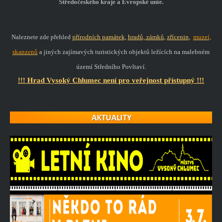
Středočeského kraje a Evropské unie.
Naleznete zde přehled
přírodních památek
,
hradů, zámků
,
zřícenin
,
muzeí,
skanzenů
a jiných zajímavých turistických objektů ležících na malebném
území Středního Povltaví.
!!! Hrad Vysoký Chlumec není pro veřejnost přístupný !!!