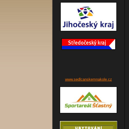
www.sedlcanskemnakole.cz