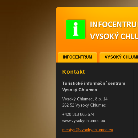
INFOCENTRUM
VYSOKÝ CHLUM
ODKAZY
VSTUPENKY
Kontakt
Turistické informační centrum
Vysoký Chlumec
Vysoký Chlumec, č.p. 14
262 52 Vysoký Chlumec
+420 318 865 574
www.vysokychlumec.eu
mestys@v
ysokychl
umec.eu