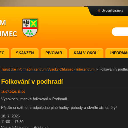
Úvodní stránka
EC
SKANZEN
PIVOVAR
KAM V OKOLÍ
INFORMA
Turistické informační centrum Vysoký Chlumec - infocentrum
>
Folkování v podhr
Folkování v podhradí
18.07.2026 11:00
Vysokochlumecké folkování v Podhradí
Přijďte si užít letní odpoledne plné hudby, pohody a skvělé atmosféry!
18. 7. 2026
11:00 – 17:30
Vysoký Chlumec – Podhradí