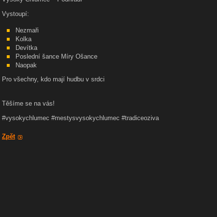
Vystoupí:
Nezmaři
Kolka
Devítka
Poslední šance Míry Ošance
Naopak
Pro všechny, kdo mají hudbu v srdci
Těšíme se na vás!
#vysokychlumec #mestysvysokychlumec #tradiceoziva
Zpět