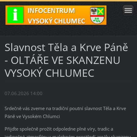
Slavnost Těla a Krve Páně
- OLTÁŘE VE SKANZENU
VYSOKÝ CHLUMEC
07.06.2026 14:00
Srdečně vás zveme na tradiční poutní slavnost Těla a Krve
Páně ve Vysokém Chlumci
Přijďte společně prožít odpoledne plné víry, tradic a
jedinečné atmosféry v malebném prostředí areálu skanzenu