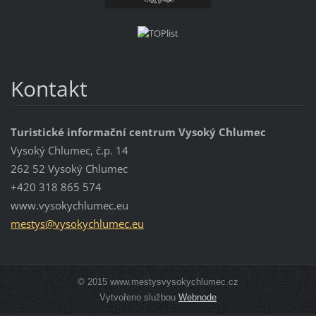
Kontakt
Turistické informační centrum Vysoký Chlumec
Vysoký Chlumec, č.p. 14
262 52 Vysoký Chlumec
+420 318 865 574
www.vysokychlumec.eu
mestys@v
ysokychl
umec.eu
© 2015 www.mestysvysokychlumec.cz
Vytvořeno službou
Webnode