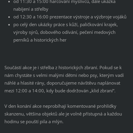
od 11:30 a 15:00 harcování myslivců, dále ukázka
nabíjení a střelby
od 12:30 a 16:00 prezentace výstroje a výzbroje vojáků
po celý den ukázky práce s kůží, paličkování krajek,
výroby sýrů, dobového odívání, pečení medových
perníků a historických her
Součástí akce je i střelba z historických zbraní. Pokud se k
nám chystáte s velmi malými dětmi nebo psy, kterým vadí
náhlé a hlasité rány, doporučujeme návštěvu naplánovat
mezi 12:00 a 14:00, kdy bude dodržován „klid zbraní“.
V den konání akce neprobíhají komentované prohlídky
skanzenu, většina objektů ale je volně přístupná a každou
hodinu se pouští pila a mlýn.