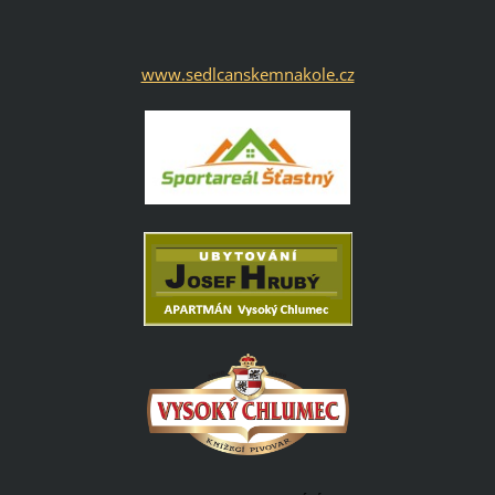
www.sedlcanskemnakole.cz