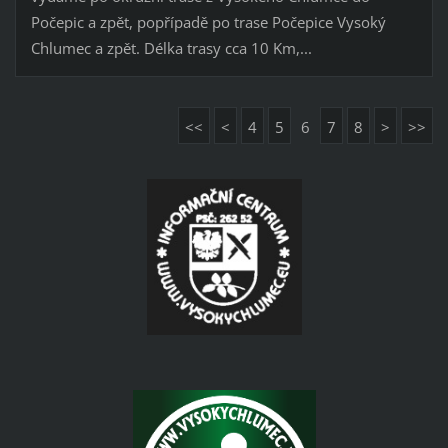
Počepic a zpět, popřípadě po trase Počepice Vysoký
Chlumec a zpět. Délka trasy cca 10 Km,...
<<
<
4
5
6
7
8
>
>>