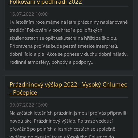
Folkování v podhradí 2022
16.07.2022 10:00
I v letošním roce máme na letní prázdniny naplánované
tradiční Folkování v podhradí a po loňských
zkušenostech se opět uskuteční na hřišti za školou.
Připravena pro Vás bude pestrá směsice interpretů,
dobré jídlo a pití. Akce se ponese v duchu dobré nálady,
rodinné atmosféry, pohody a podpory...
Prázdninový výšlap 2022 - Vysoký Chlumec
- Počepice
09.07.2022 13:00
Na začátek letošních prázdnin jsme si pro Vás připravili
novou akci Prázdninový výšlap. Po trase vedoucí
převážně po polních a lesních cestách se společně
vydáme po okružní trase z Vysokého Chlumce do