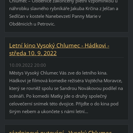
Chlumec – Obděnice zakončený pietní vzpomínkou u
náhrobku slavného rybníkáře Jakuba Krčína z Jelčan a
Sedlčan v kostele Nanebevzetí Panny Marie v
Obděnicích u Petrovic.
Letní kino Vysoký Chlumec - Hádkovi -
středa 10. 9. 2022
10.09.2022 20:00
Městys Vysoký Chlumec Vás zve do letního kina.
Hádkovi je filmová komedie režiséra Vojtěcha Moravce,
který se rovněž spolu se Sandrou Novákovou podílel na
scénáři. Po komedii Matky jde o druhý společný
celovečerní snímek této dvojice. Přijďte o do kina pod
širým nebem a ukončete s námi letní...
rázdninové putování - Vysoký Chlumec -