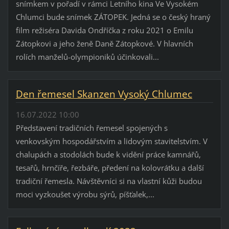
snímkem v pořadí v rámci Letního kina Ve Vysokém
Chlumci bude snímek ZÁTOPEK. Jedná se o český hraný
film režiséra Davida Ondříčka z roku 2021 o Emilu
Zátopkovi a jeho ženě Daně Zátopkové. V hlavních
rolích manželů-olympioniků účinkovali...
Den řemesel Skanzen Vysoký Chlumec
16.07.2022 10:00
Představení tradičních řemesel spojených s
venkovským hospodářstvím a lidovým stavitelstvím. V
chalupách a stodolách bude k vidění práce kamnářů,
tesařů, hrnčíře, řezbáře, předení na kolovrátku a další
tradiční řemesla. Návštěvníci si na vlastní kůži budou
moci vyzkoušet výrobu sýrů, píšťalek,...