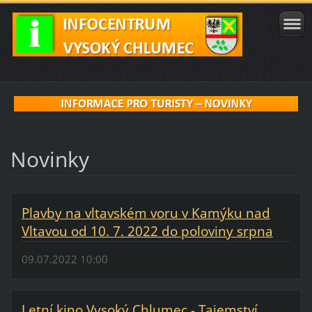
Novinky
Plavby na vltavském voru v Kamýku nad
Vltavou od 10. 7. 2022 do poloviny srpna
09.07.2022 10:00
Letní kino Vysoký Chlumec - Tajemství