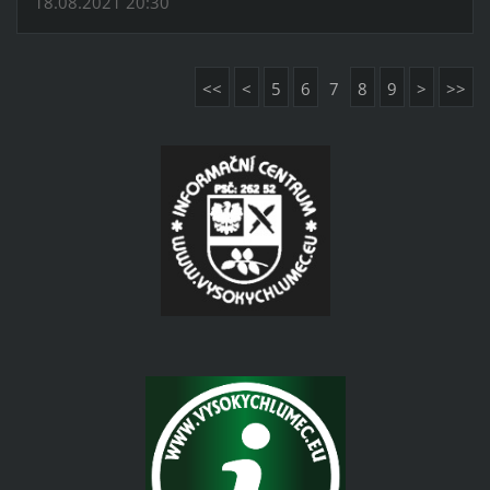
18.08.2021 20:30
<<
<
5
6
7
8
9
>
>>