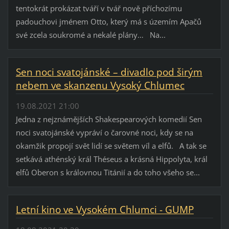
tentokrát prokázat tváří v tvář nově příchozímu
padouchovi jménem Otto, který má s územím Apačů
své zcela soukromé a nekalé plány… Na...
Sen noci svatojánské – divadlo pod širým
nebem ve skanzenu Vysoký Chlumec
19.08.2021 21:00
Jedna z nejznámějších Shakespearových komedií Sen
noci svatojánské vypráví o čarovné noci, kdy se na
okamžik propojí svět lidí se světem víl a elfů. A tak se
setkává athénský král Théseus a krásná Hippolyta, král
elfů Oberon s královnou Titánií a do toho všeho se...
Letní kino ve Vysokém Chlumci - GUMP