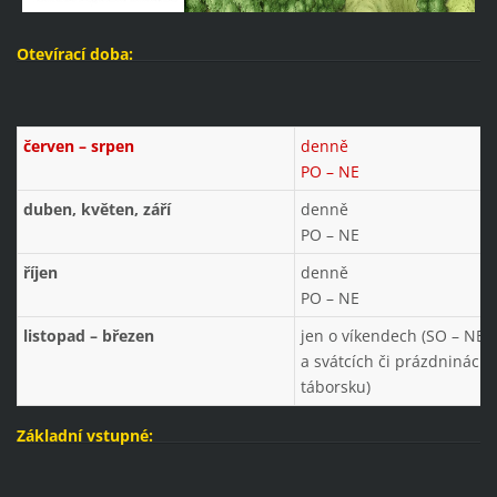
Otevírací doba:
červen – srpen
denně
PO – NE
duben, květen, září
denně
PO – NE
říjen
denně
PO – NE
listopad – březen
jen o víkendech (SO – NE)
a svátcích či prázdninách 
táborsku)
Základní vstupné: