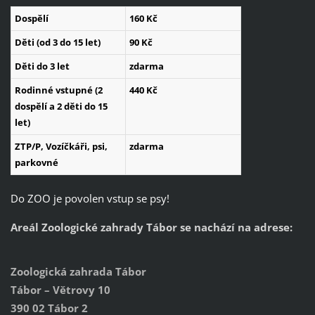
Dospělí
160 Kč
Děti (od 3 do 15 let)
90 Kč
Děti do 3 let
zdarma
Rodinné vstupné (2
440 Kč
dospělí a 2 děti do 15
let)
ZTP/P, Vozíčkáři, psi,
zdarma
parkovné
Do ZOO je povolen vstup se psy!
Areál Zoologické zahrady Tábor se nachází na adrese:
Zoologická zahrada Tábor
Tábor – Větrovy 10
390 02 Tábor 2