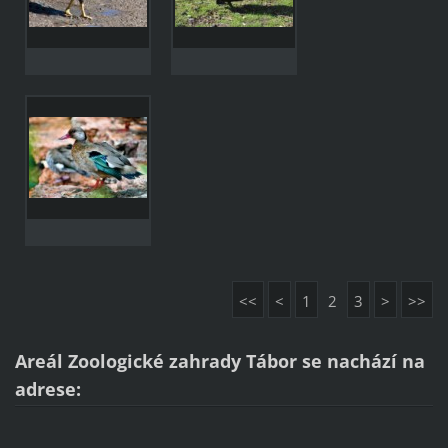
<<
<
1
2
3
>
>>
Areál Zoologické zahrady Tábor se nachází na
adrese
: