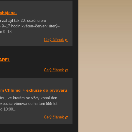
ahájena.
zahájil tak 20. sezónu pro
 9–17 hodin květen–červen: úterý–
e 9–18...
Celý článek
KAREL
Celý článek
ém Chlumci + exkurze do pivovaru
rmínu, ve kterém se vždy konal den
xpozici věnovanou historii 555 let
d 10:00...
Celý článek