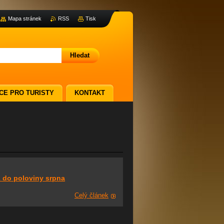
Mapa stránek
RSS
Tisk
CE PRO TURISTY
KONTAKT
2 do poloviny srpna
Celý článek