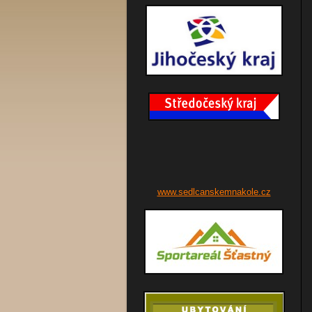
www.sedlcanskemnakole.cz