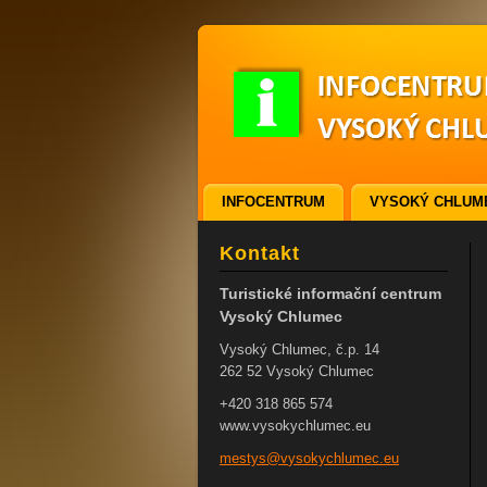
INFOCENTRUM
VYSOKÝ CHLUM
ODKAZY
VSTUPENKY
Kontakt
Turistické informační centrum
Vysoký Chlumec
Vysoký Chlumec, č.p. 14
262 52 Vysoký Chlumec
+420 318 865 574
www.vysokychlumec.eu
mestys@v
ysokychl
umec.eu