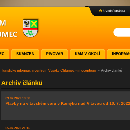
Úvodní stránka
EC
SKANZEN
PIVOVAR
KAM V OKOLÍ
INFORMA
Turistické informační centrum Vysoký Chlumec - infocentrum
>
Archiv článků
Archiv článků
09.07.2022 10:00
Plavby na vltavském voru v Kamýku nad Vltavou od 10. 7. 202
05.07.2022 21:45