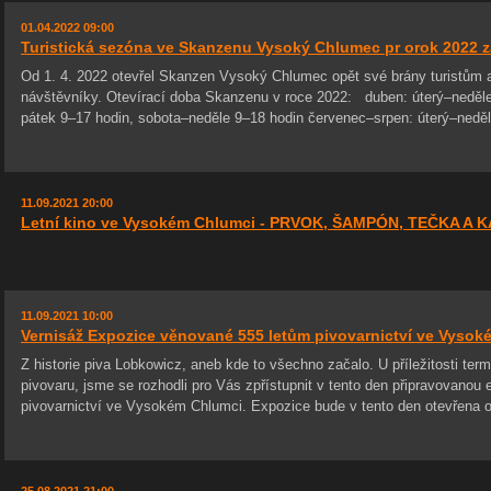
01.04.2022 09:00
Turistická sezóna ve Skanzenu Vysoký Chlumec pr orok 2022 z
Od 1. 4. 2022 otevřel Skanzen Vysoký Chlumec opět své brány turistům a 
návštěvníky. Otevírací doba Skanzenu v roce 2022: duben: úterý–neděle
pátek 9–17 hodin, sobota–neděle 9–18 hodin červenec–srpen: úterý–neděl
11.09.2021 20:00
Letní kino ve Vysokém Chlumci - PRVOK, ŠAMPÓN, TEČKA A 
11.09.2021 10:00
Vernisáž Expozice věnované 555 letům pivovarnictví ve Vysok
Z historie piva Lobkowicz, aneb kde to všechno začalo. U příležitosti te
pivovaru, jsme se rozhodli pro Vás zpřístupnit v tento den připravovanou e
pivovarnictví ve Vysokém Chlumci. Expozice bude v tento den otevřena o