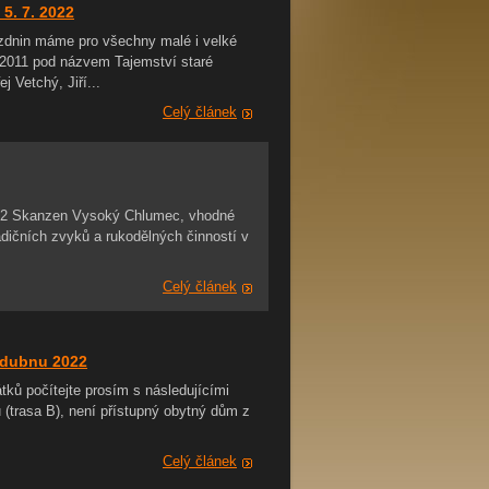
5. 7. 2022
zdnin máme pro všechny malé i velké
 2011 pod názvem Tajemství staré
 Vetchý, Jiří...
Celý článek
2022 Skanzen Vysoký Chlumec, vhodné
dičních zvyků a rukodělných činností v
Celý článek
 dubnu 2022
ků počítejte prosím s následujícími
 (trasa B), není přístupný obytný dům z
Celý článek