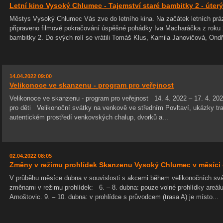
Letní kino Vysoký Chlumec - Tajemství staré bambitky 2 - úterý 
Městys Vysoký Chlumec Vás zve do letního kina. Na začátek letních prá
připraveno filmové pokračování úspěšné pohádky Iva Macharáčka z roku
bambitky 2. Do svých rolí se vrátili Tomáš Klus, Kamila Janovičová, Ondřej
14.04.2022 09:00
Velikonoce ve skanzenu - program pro veřejnost
Velikonoce ve skanzenu - program pro veřejnost 14. 4. 2022 – 17. 4. 
pro děti Velikonoční svátky na venkově ve středním Povltaví, ukázky tra
autentickém prostředí venkovských chalup, dvorků a...
02.04.2022 08:05
Změny v režimu prohlídek Skanzenu Vysoký Chlumec v měsíci
V průběhu měsíce dubna v souvislosti s akcemi během velikonočních svát
změnami v režimu prohlídek: 6. – 8. dubna: pouze volné prohlídky areálu
Arnoštovic. 9. – 10. dubna: v prohlídce s průvodcem (trasa A) je místo...