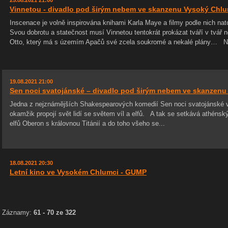
25.08.2021 21:00
Vinnetou - divadlo pod širým nebem ve skanzenu Vysoký Chl
Inscenace je volně inspirována knihami Karla Maye a filmy podle nich nat
Svou dobrotu a statečnost musí Vinnetou tentokrát prokázat tváří v tvá
Otto, který má s územím Apačů své zcela soukromé a nekalé plány… Na
19.08.2021 21:00
Sen noci svatojánské – divadlo pod širým nebem ve skanzen
Jedna z nejznámějších Shakespearových komedií Sen noci svatojánské v
okamžik propojí svět lidí se světem víl a elfů. A tak se setkává athénský
elfů Oberon s královnou Titánií a do toho všeho se...
18.08.2021 20:30
Letní kino ve Vysokém Chlumci - GUMP
Záznamy:
61 - 70 ze 322