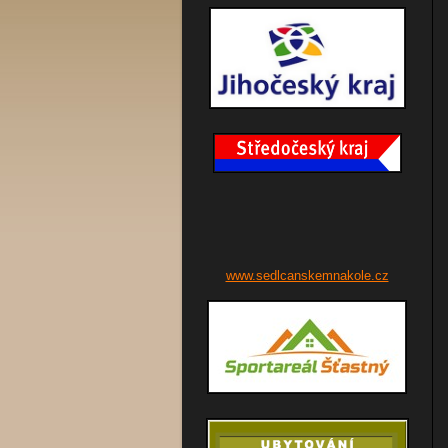
www.sedlcanskemnakole.cz