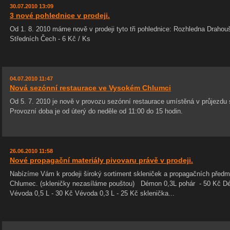
30.07.2010 13:09
3 nové pohlednice v prodeji.
Od 1. 8. 2010 máme nově v prodeji tyto tři pohlednice: Rozhledna Draho
Středních Čech - 6 Kč / Ks
04.07.2010 11:47
Nová sezónní restaurace ve Vysokém Chlumci
Od 5. 7. 2010 je nově v provozu sezónní restaurace umístěná v průjezdu 
Provozní doba je od úterý do neděle od 11:00 do 15 hodin.
26.06.2010 11:58
Nové propagační materiály pivovaru právě v prodeji.
Nabízíme Vám k prodeji široký sortiment skleniček a propagačních před
Chlumec. (skleničky nezasíláme pouštou) Démon 0,3L pohár - 50 Kč Dé
Vévoda 0,5 L - 30 Kč Vévoda 0,3 L - 25 Kč sklenička...