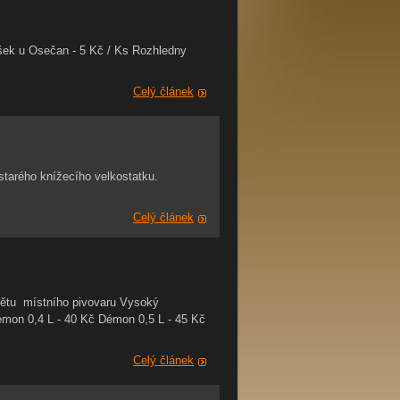
ušek u Osečan - 5 Kč / Ks Rozhledny
Celý článek
starého knížecího velkostatku.
Celý článek
mětu místního pivovaru Vysoký
mon 0,4 L - 40 Kč Démon 0,5 L - 45 Kč
Celý článek