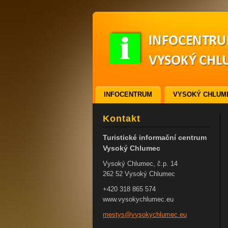
INFOCENTRUM
VYSOKÝ CHLUM
ODKAZY
VSTUPENKY
Kontakt
Turistické informační centrum
Vysoký Chlumec
Vysoký Chlumec, č.p. 14
262 52 Vysoký Chlumec
+420 318 865 574
www.vysokychlumec.eu
mestys@v
ysokychl
umec.eu