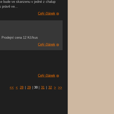
se bude ve skanzenu v jedné z chalup
s právě ve...
Celý článek
 Prodejní cena 12 Kč/kus
Celý článek
Celý článek
<<
<
28
|
29
|
30
|
31
|
32
>
>>