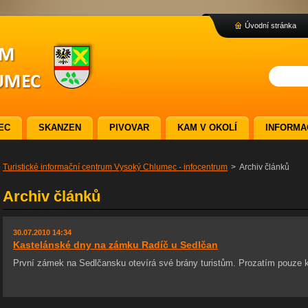
Úvodní stránka
EC
SKANZEN
PIVOVAR
KAM V OKOLÍ
INFORMA
Turistické informační centrum Vysoký Chlumec - infocentrum
>
Archiv článků
Archiv článků
30.07.2010 14:34
Kastelánské dny na zámku Radíč u Sedlčan
První zámek na Sedlčansku otevírá své brány turistům. Prozatím pouze k