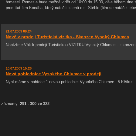
řemesel. Řemesla bude možné vidět od 10:00 do 15:00, dále během dne 
promítat film Kocába, který natočili klienti o.s. Stéblo (film se natáčel leto
21.07.2009 09:24
Nově v prodeji Turistická vizitka - Skanzen Vysoký Chlumec
Nabízíme Vák k prodeji Turistickou VIZITKU Vysoký Chlumec - skanzen.
10.07.2009 15:26
Nová pohlednice Vysokého Chlumce v prodeji
Nyní máme v nabídce 1 novou pohlednici Vysokého Chlumce - 5 Kč/kus
Záznamy:
291 - 300 ze 322