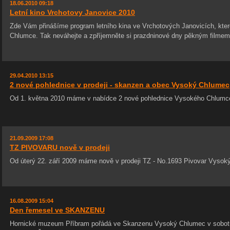
18.06.2010 09:18
Letní kino Vrchotovy Janovice 2010
Zde Vám přinášíme program letního kina ve Vrchotových Janovicích, kt
Chlumce. Tak neváhejte a zpříjemněte si prazdninové dny pěkným filmem.
29.04.2010 13:15
2 nové pohlednice v prodeji - skanzen a obec Vysoký Chlumec
Od 1. května 2010 máme v nabídce 2 nové pohlednice Vysokého Chlumce
21.09.2009 17:08
TZ PIVOVARU nově v prodeji
Od úterý 22. září 2009 máme nově v prodeji TZ - No.1693 Pivovar Vysok
16.08.2009 15:04
Den řemesel ve SKANZENU
Hornické muzeum Příbram pořádá ve Skanzenu Vysoký Chlumec v sobotu 