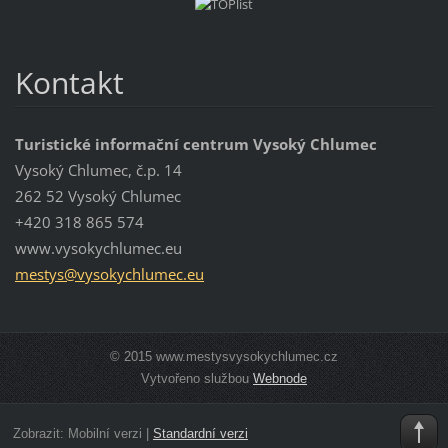
Kontakt
Turistické informační centrum Vysoký Chlumec
Vysoký Chlumec, č.p. 14
262 52 Vysoký Chlumec
+420 318 865 574
www.vysokychlumec.eu
mestys@v
ysokychl
umec.eu
© 2015 www.mestysvysokychlumec.cz
Vytvořeno službou
Webnode
Zobrazit:
Mobilní verzi
|
Standardní verzi