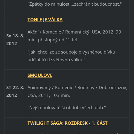
"Zpátky do minulosti...zachránit budoucnost."
TOHLE JE VÁLKA
Akční / Komedie / Romantický, USA, 2012, 99
So 18. 8.
min, přístupný od 12 let.
2012
"Jak lehce lze ze souboje o vysněnou dívku
udělat třetí světovou válku."
ŠMOULOVÉ
Animovaný / Komedie / Rodinný / Dobrodružný,
ST 22. 8.
USA, 2011, 103 min.
2012
"Nejšmoulovatější období všech dob."
TWILIGHT SÁGA: ROZBŘESK - 1. ČÁST