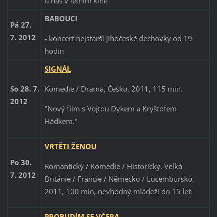
u nás v letním kině
BABOUCI
Pá 27.
7. 2012
- koncert nejstarší jihočeské dechovky od 19
hodin
SIGNÁL
Komedie / Drama, Česko, 2011, 115 min.
So 28. 7.
2012
"Nový film s Vojtou Dykem a Kryštofem
Hádkem."
VRTĚTI ŽENOU
Po 30.
Romantický / Komedie / Historický, Velká
7. 2012
Británie / Francie / Německo / Lucembursko,
2011, 100 min, nevhodný mládeži do 15 let.
PROBUDÍM SE VČERA