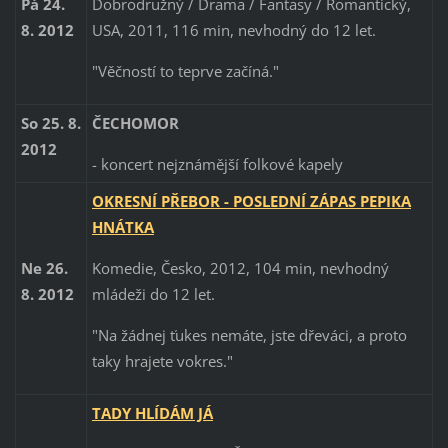
Dobrodružný / Drama / Fantasy / Romantický,
Pá 24.
USA, 2011, 116 min, nevhodný do 12 let.
8. 2012
"Věčností to teprve začíná."
So 25. 8.
ČECHOMOR
2012
- koncert nejznámější folkové kapely
OKRESNÍ PŘEBOR - POSLEDNÍ ZÁPAS PEPIKA
HNÁTKA
Komedie, Česko, 2012, 104 min, nevhodný
Ne 26.
mládeži do 12 let.
8. 2012
"Na žádnej ťukes nemáte, jste dřeváci, a proto
taky hrajete vokres."
TADY HLÍDÁM JÁ