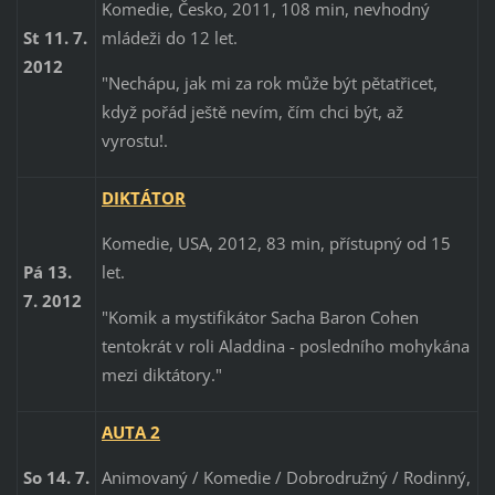
Komedie, Česko, 2011, 108 min, nevhodný
mládeži do 12 let.
St 11. 7.
2012
"Nechápu, jak mi za rok může být pětatřicet,
když pořád ještě nevím, čím chci být, až
vyrostu!.
DIKTÁTOR
Komedie, USA, 2012, 83 min, přístupný od 15
let.
Pá 13.
7. 2012
"Komik a mystifikátor Sacha Baron Cohen
tentokrát v roli Aladdina - posledního mohykána
mezi diktátory."
AUTA 2
Animovaný / Komedie / Dobrodružný / Rodinný,
So 14. 7.