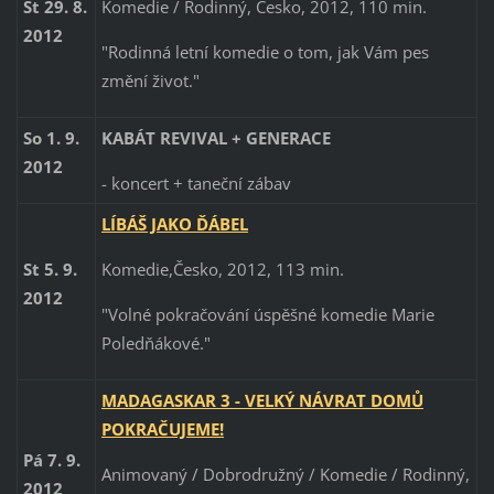
Komedie / Rodinný, Česko, 2012, 110 min.
St 29. 8.
2012
"Rodinná letní komedie o tom, jak Vám pes
změní život."
So 1. 9.
KABÁT REVIVAL + GENERACE
2012
- koncert + taneční zábav
LÍBÁŠ JAKO ĎÁBEL
Komedie,Česko, 2012, 113 min.
St 5. 9.
2012
"Volné pokračování úspěšné komedie Marie
Poledňákové."
MADAGASKAR 3 - VELKÝ NÁVRAT DOMŮ
POKRAČUJEME!
Pá 7. 9.
Animovaný / Dobrodružný / Komedie / Rodinný,
2012