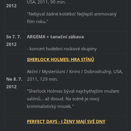
USA, 2011, 90 min.
2012
"Nebýval žádné koťátko! Nejlepší animovaný
film roku."
So 7. 7.
ARGEMA + taneční zábava
2012
- koncert hudební rockové skupiny
SHERLOCK HOLMES: HRA STÍNŮ
Akční / Mysteriózní / Krimi / Dobrodružný, USA,
2011, 129 min.
Ne 8. 7.
2012
"Sherlock Holmes býval nejchytřejším mužem
salónů... až dosud. Na scéně je nový
kriminalistický mozek."
PERFECT DAYS - I ŽENY MAJÍ SVÉ DNY