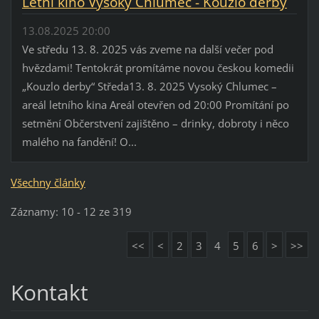
Letní kino Vysoký Chlumec - Kouzlo derby
13.08.2025 20:00
Ve středu 13. 8. 2025 vás zveme na další večer pod
hvězdami! Tentokrát promítáme novou českou komedii
„Kouzlo derby“ Středa13. 8. 2025 Vysoký Chlumec –
areál letního kina Areál otevřen od 20:00 Promítání po
setmění Občerstvení zajištěno – drinky, dobroty i něco
malého na fandění! O...
Všechny články
Záznamy: 10 - 12 ze 319
<<
<
2
3
4
5
6
>
>>
Kontakt