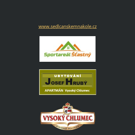
www.sedlcanskemnakole.cz