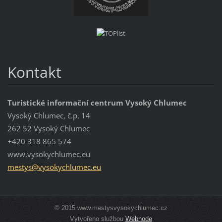
Kontakt
Turistické informační centrum Vysoký Chlumec
Vysoký Chlumec, č.p. 14
262 52 Vysoký Chlumec
+420 318 865 574
www.vysokychlumec.eu
mestys@v
ysokychl
umec.eu
© 2015 www.mestysvysokychlumec.cz
Vytvořeno službou
Webnode