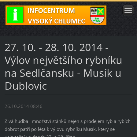
27. 10. - 28. 10. 2014 -
Výlov největšího rybníku
na Sedlčansku - Musík u
Dublovic
26.10.2014 08:46
Živá hudba i množství stánků nejen s prodejem ryb a rybích
dobrot patří po léta k výlovu rybníku Musík, který se
uskuteční ve dnech 27. a 28. října.