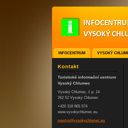
INFOCENTRUM
VYSOKÝ CHLUM
ODKAZY
VSTUPENKY
Kontakt
Turistické informační centrum
Vysoký Chlumec
Vysoký Chlumec, č.p. 14
262 52 Vysoký Chlumec
+420 318 865 574
www.vysokychlumec.eu
mestys@v
ysokychl
umec.eu