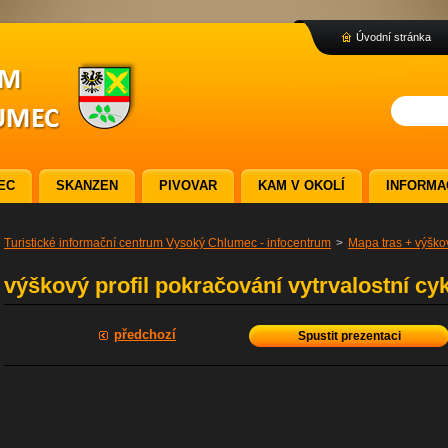
Úvodní stránka
EC
SKANZEN
PIVOVAR
KAM V OKOLÍ
INFORMA
Turistické informační centrum Vysoký Chlumec - infocentrum
>
Mapa tras + výškov
výškový profil pokračování vytrvalostní cy
předchozí
Spustit prezentaci