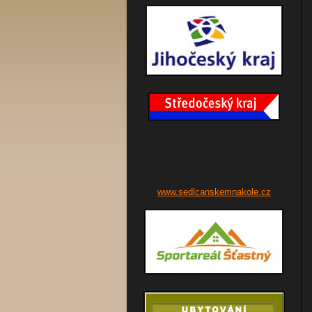
www.sedlcanskemnakole.cz