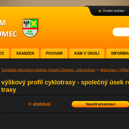
Úvodní stránka
EC
SKANZEN
PIVOVAR
KAM V OKOLÍ
INFORMA
Turistické informační centrum Vysoký Chlumec - infocentrum
>
Mapa tras + výškov
výškový profil cyklotrasy - společný úsek r
trasy
předchozí
Spustit prezentaci