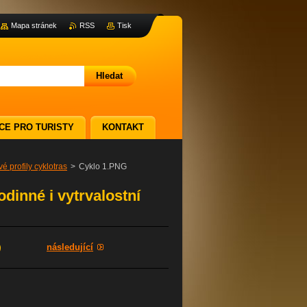
Mapa stránek
RSS
Tisk
CE PRO TURISTY
KONTAKT
é profily cyklotras
>
Cyklo 1.PNG
odinné i vytrvalostní
následující