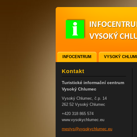
INFOCENTRUM
VYSOKÝ CHLUM
ODKAZY
VSTUPENKY
Kontakt
Turistické informační centrum
Vysoký Chlumec
Vysoký Chlumec, č.p. 14
262 52 Vysoký Chlumec
+420 318 865 574
www.vysokychlumec.eu
mestys@v
ysokychl
umec.eu