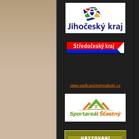
www.sedlcanskemnakole.cz